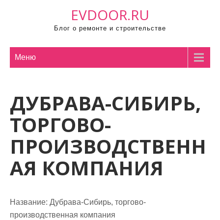
П
EVDOOR.RU
р
Блог о ремонте и строительстве
о
м
о
Меню
т
а
ДУБРАВА-СИБИРЬ,
т
ь
ТОРГОВО-
к
с
ПРОИЗВОДСТВЕНН
о
АЯ КОМПАНИЯ
д
е
р
ж
Название:
Дубрава-Сибирь, торгово-
и
производственная компания