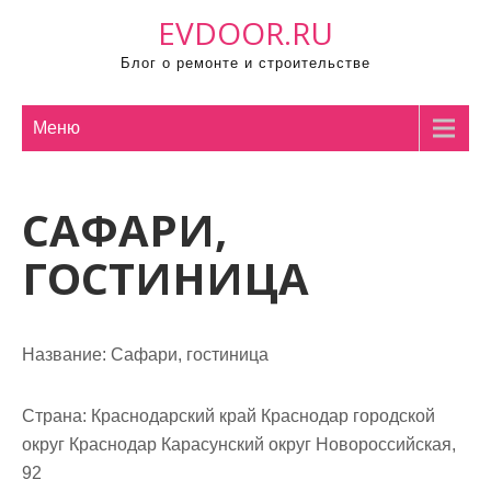
П
EVDOOR.RU
р
Блог о ремонте и строительстве
о
м
о
Меню
т
а
САФАРИ,
т
ь
ГОСТИНИЦА
к
с
о
Название:
Сафари, гостиница
д
е
р
Страна:
Краснодарский край Краснодар городской
ж
округ Краснодар Карасунский округ Новороссийская,
и
92