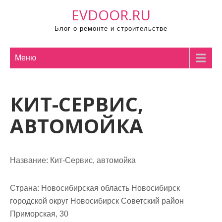
П
EVDOOR.RU
р
Блог о ремонте и строительстве
о
м
о
Меню
т
а
КИТ-СЕРВИС,
т
ь
АВТОМОЙКА
к
с
о
Название:
Кит-Сервис, автомойка
д
е
р
Страна:
Новосибирская область Новосибирск
ж
городской округ Новосибирск Советский район
и
Приморская, 30