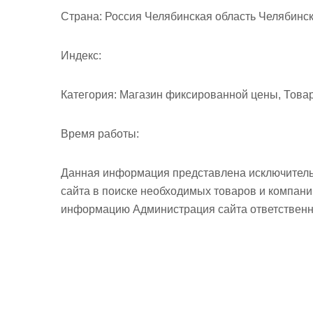
м
Страна:
Россия Челябинская область Челябинск 
о
м
Индекс:
у
Категория:
Магазин фиксированной цены, Това
Время работы:
Данная информация представлена исключитель
сайта в поиске необходимых товаров и компан
информацию Администрация сайта ответственно