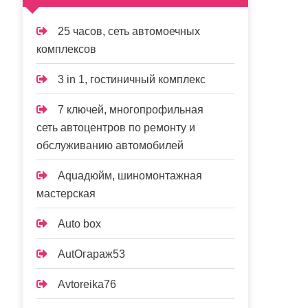
25 часов, сеть автомоечных
комплексов
3 in 1, гостиничный комплекс
7 ключей, многопрофильная
сеть автоцентров по ремонту и
обслуживанию автомобилей
Aquaдюйм, шиномонтажная
мастерская
Auto box
AutOгараж53
Avtoreika76