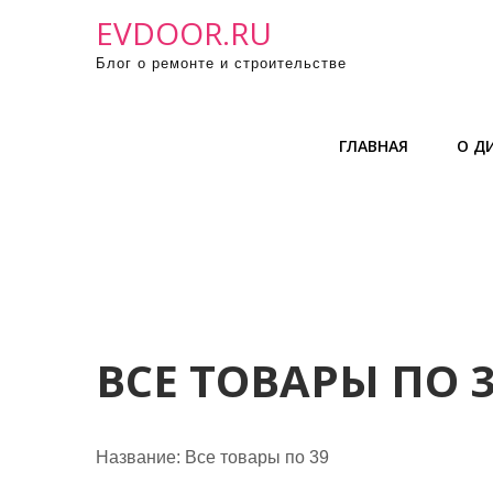
П
EVDOOR.RU
р
Блог о ремонте и строительстве
о
м
о
ГЛАВНАЯ
О Д
т
а
т
ь
к
с
о
д
ВСЕ ТОВАРЫ ПО 
е
р
ж
Название:
Все товары по 39
и