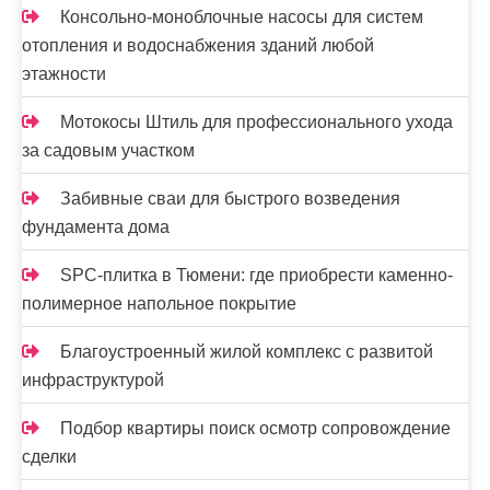
я
Консольно-моноблочные насосы для систем
з
отопления и водоснабжения зданий любой
этажности
а
п
Мотокосы Штиль для профессионального ухода
за садовым участком
и
Забивные сваи для быстрого возведения
с
фундамента дома
е
SPC-плитка в Тюмени: где приобрести каменно-
й
полимерное напольное покрытие
Благоустроенный жилой комплекс с развитой
инфраструктурой
Подбор квартиры поиск осмотр сопровождение
сделки