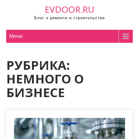
П
EVDOOR.RU
р
Блог о ремонте и строительстве
о
м
о
Меню
т
а
РУБРИКА:
т
ь
НЕМНОГО О
к
с
БИЗНЕСЕ
о
д
е
р
ж
и