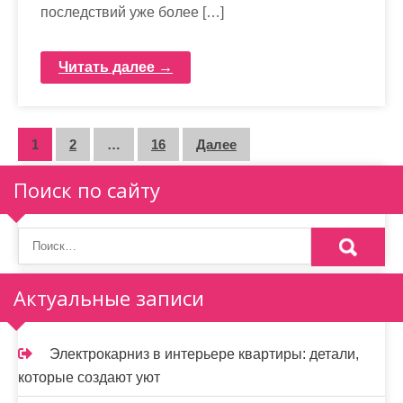
последствий уже более […]
Читать далее →
П
1
2
…
16
Далее
а
Поиск по сайту
г
и
н
Актуальные записи
а
ц
Электрокарниз в интерьере квартиры: детали,
и
которые создают уют