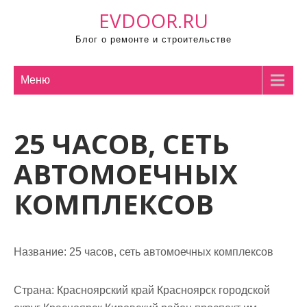
П
EVDOOR.RU
р
Блог о ремонте и строительстве
о
м
о
Меню
т
а
25 ЧАСОВ, СЕТЬ
т
ь
АВТОМОЕЧНЫХ
к
с
КОМПЛЕКСОВ
о
д
е
Название:
25 часов, сеть автомоечных комплексов
р
ж
Страна:
Красноярский край Красноярск городской
и