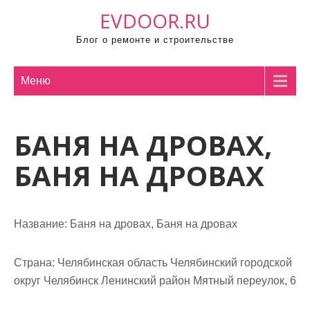
П
EVDOOR.RU
р
Блог о ремонте и строительстве
о
м
о
Меню
т
а
БАНЯ НА ДРОВАХ,
т
ь
БАНЯ НА ДРОВАХ
к
с
о
Название:
Баня на дровах, Баня на дровах
д
е
р
Страна:
Челябинская область Челябинский городской
ж
округ Челябинск Ленинский район Мятный переулок, 6
и