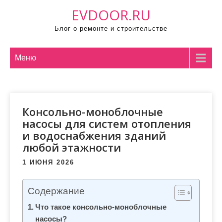
П
EVDOOR.RU
р
Блог о ремонте и строительстве
о
м
о
Меню
т
а
т
Консольно-моноблочные
ь
насосы для систем отопления
к
и водоснабжения зданий
с
любой этажности
о
д
1 ИЮНЯ 2026
е
р
Содержание
ж
Что такое консольно-моноблочные
и
насосы?