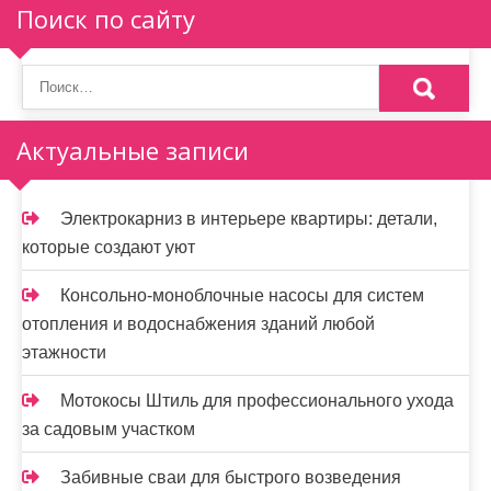
п
Поиск по сайту
о
з
а
Актуальные записи
п
и
Электрокарниз в интерьере квартиры: детали,
которые создают уют
с
я
Консольно-моноблочные насосы для систем
отопления и водоснабжения зданий любой
м
этажности
Мотокосы Штиль для профессионального ухода
за садовым участком
Забивные сваи для быстрого возведения