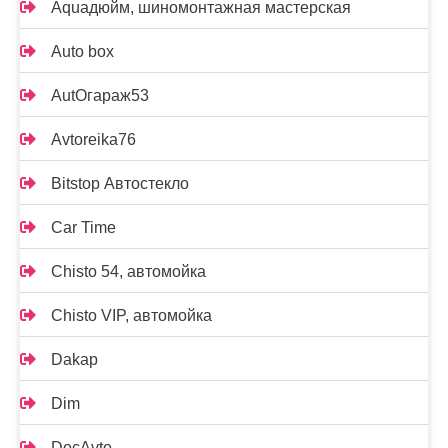
Aquaдюйм, шиномонтажная мастерская
Auto box
AutOгараж53
Avtoreika76
Bitstop Автостекло
Car Time
Chisto 54, автомойка
Chisto VIP, автомойка
Dakap
Dim
DocAvto