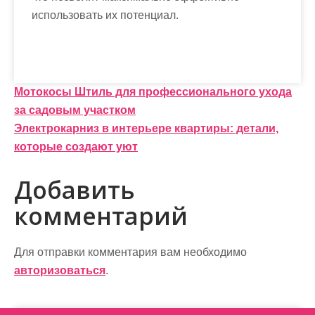
использовать их потенциал.
Н
Мотокосы Штиль для профессионального ухода
за садовым участком
а
Электрокарниз в интерьере квартиры: детали,
в
которые создают уют
и
Добавить
г
комментарий
а
ц
Для отправки комментария вам необходимо
и
авторизоваться
.
я