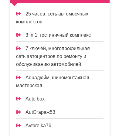
25 часов, сеть автомоечных
комплексов
3 in 1, гостиничный комплекс
7 ключей, многопрофильная
сеть автоцентров по ремонту и
обслуживанию автомобилей
Aquaдюйм, шиномонтажная
мастерская
Auto box
AutOгараж53
Avtoreika76