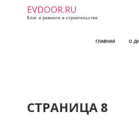
П
EVDOOR.RU
р
Блог о ремонте и строительстве
о
м
о
ГЛАВНАЯ
О Д
т
а
т
ь
к
с
о
д
СТРАНИЦА 8
е
р
ж
и