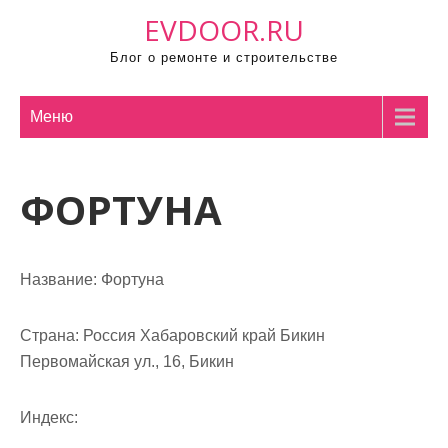
П
EVDOOR.RU
р
Блог о ремонте и строительстве
о
м
о
Меню
т
а
ФОРТУНА
т
ь
к
с
Название:
Фортуна
о
д
Страна:
Россия Хабаровский край Бикин
е
Первомайская ул., 16, Бикин
р
ж
Индекс:
и