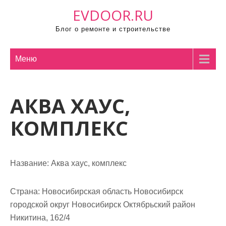
П
EVDOOR.RU
р
Блог о ремонте и строительстве
о
м
о
Меню
т
а
АКВА ХАУС,
т
ь
КОМПЛЕКС
к
с
о
Название:
Аква хаус, комплекс
д
е
р
Страна:
Новосибирская область Новосибирск
ж
городской округ Новосибирск Октябрьский район
и
Никитина, 162/4