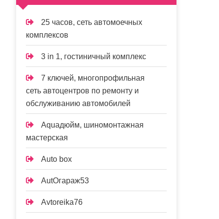
25 часов, сеть автомоечных
комплексов
3 in 1, гостиничный комплекс
7 ключей, многопрофильная
сеть автоцентров по ремонту и
обслуживанию автомобилей
Aquaдюйм, шиномонтажная
мастерская
Auto box
AutOгараж53
Avtoreika76