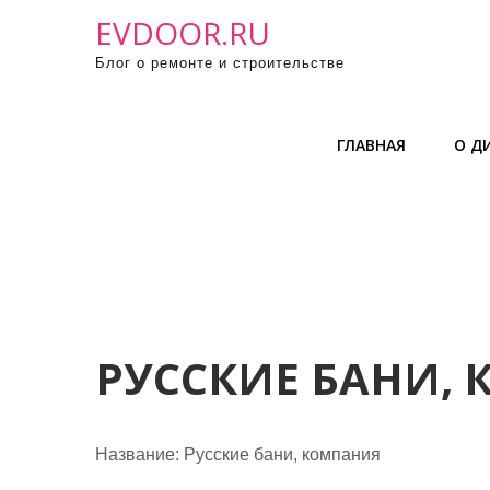
П
EVDOOR.RU
р
Блог о ремонте и строительстве
о
м
о
ГЛАВНАЯ
О Д
т
а
т
ь
к
с
о
д
РУССКИЕ БАНИ,
е
р
ж
Название:
Русские бани, компания
и