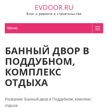
П
EVDOOR.RU
р
Блог о ремонте и строительстве
о
м
о
Меню
т
а
БАННЫЙ ДВОР В
т
ь
ПОДДУБНОМ,
к
с
КОМПЛЕКС
о
ОТДЫХА
д
е
р
ж
Название:
Банный двор в Поддубном, комплекс
и
отдыха