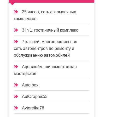
25 часов, сеть автомоечных
комплексов
3 in 1, гостиничный комплекс
7 ключей, многопрофильная
сеть автоцентров по ремонту и
обслуживанию автомобилей
Aquaдюйм, шиномонтажная
мастерская
Auto box
AutOгараж53
Avtoreika76