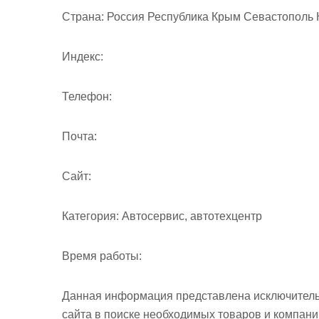
м
Страна:
Россия Республика Крым Севастополь К
о
м
Индекс:
у
Телефон:
Почта:
Cайт:
Категория:
Автосервис, автотехцентр
Время работы:
Данная информация представлена исключитель
сайта в поиске необходимых товаров и компан