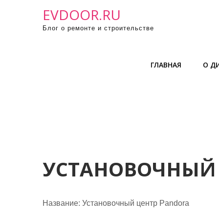
П
EVDOOR.RU
р
Блог о ремонте и строительстве
о
м
о
ГЛАВНАЯ
О Д
т
а
т
ь
к
с
о
д
УСТАНОВОЧНЫЙ 
е
р
ж
Название:
Установочный центр Pandora
и