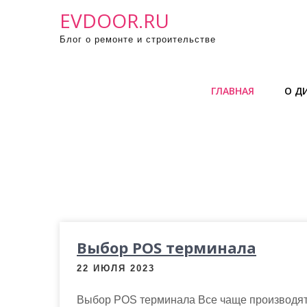
П
EVDOOR.RU
р
Блог о ремонте и строительстве
о
м
о
ГЛАВНАЯ
О Д
т
а
т
ь
к
с
о
д
е
Выбор POS терминала
р
22 ИЮЛЯ 2023
ж
и
Выбор POS терминала Все чаще производят