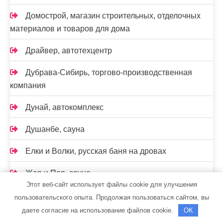
Домострой, магазин строительных, отделочных
материалов и товаров для дома
Драйвер, автотехцентр
Дубрава-Сибирь, торгово-производственная
компания
Дунай, автокомплекс
Душанбе, сауна
Елки и Волки, русская баня на дровах
Жар и Пар, сауна
Этот веб-сайт использует файлы cookie для улучшения
Жара, сауна
пользовательского опыта. Продолжая пользоваться сайтом, вы
даете согласие на использование файлов cookie.
OK
Заполнение акта о несчастном случае: образец