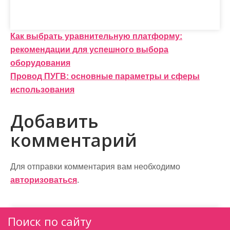
Н
Как выбрать уравнительную платформу:
рекомендации для успешного выбора
а
оборудования
в
Провод ПУГВ: основные параметры и сферы
и
использования
г
Добавить
а
комментарий
ц
и
Для отправки комментария вам необходимо
авторизоваться
.
я
п
Поиск по сайту
о