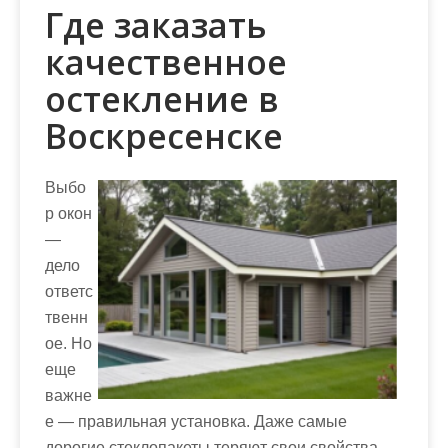
Где заказать
качественное
остекление в
Воскресенске
Выбо
р окон
—
дело
ответс
твенн
ое. Но
еще
важне
е — правильная установка. Даже самые
дорогие стеклопакеты теряют свои свойства,