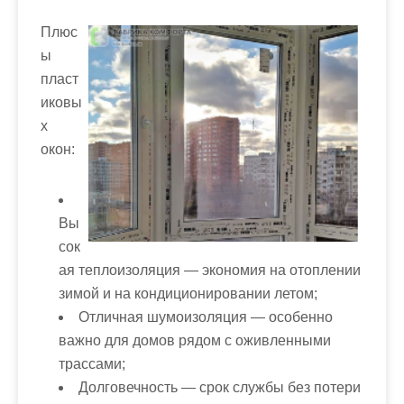
Плюс
ы
пласт
иковы
х
окон:
Вы
сок
ая теплоизоляция — экономия на отоплении
зимой и на кондиционировании летом;
Отличная шумоизоляция — особенно
важно для домов рядом с оживленными
трассами;
Долговечность — срок службы без потери