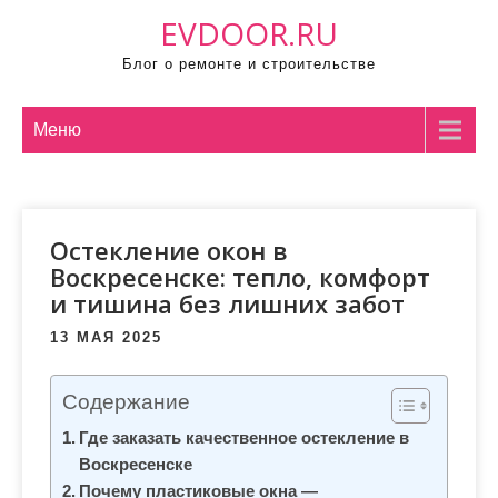
П
EVDOOR.RU
р
Блог о ремонте и строительстве
о
м
о
Меню
т
а
т
Остекление окон в
ь
Воскресенске: тепло, комфорт
к
и тишина без лишних забот
с
о
13 МАЯ 2025
д
е
Содержание
р
Где заказать качественное остекление в
ж
Воскресенске
и
Почему пластиковые окна —