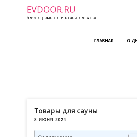
П
EVDOOR.RU
р
Блог о ремонте и строительстве
о
м
о
ГЛАВНАЯ
О Д
т
а
т
ь
к
с
о
д
е
Товары для сауны
р
8 ИЮНЯ 2024
ж
и