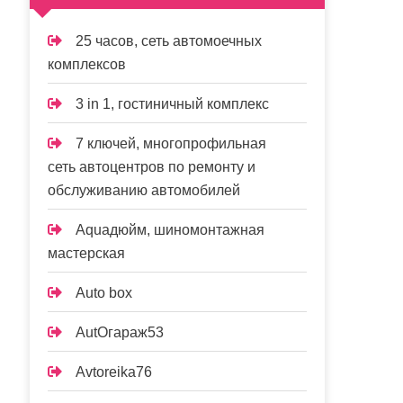
25 часов, сеть автомоечных
комплексов
3 in 1, гостиничный комплекс
7 ключей, многопрофильная
сеть автоцентров по ремонту и
обслуживанию автомобилей
Aquaдюйм, шиномонтажная
мастерская
Auto box
AutOгараж53
Avtoreika76