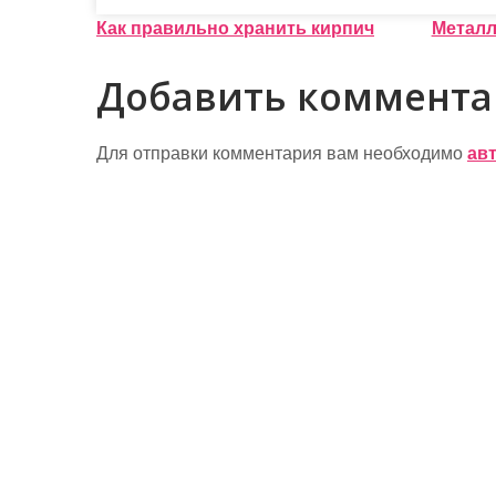
Н
Как правильно хранить кирпич
Металл
а
Добавить коммент
в
и
Для отправки комментария вам необходимо
ав
г
а
ц
и
я
п
о
з