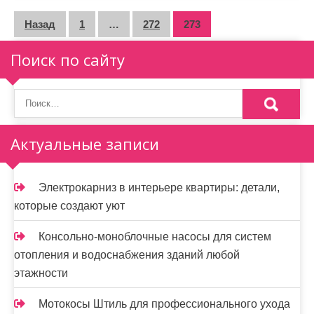
П
Назад
1
…
272
273
а
Поиск по сайту
г
и
н
Актуальные записи
а
ц
Электрокарниз в интерьере квартиры: детали,
и
которые создают уют
я
Консольно-моноблочные насосы для систем
з
отопления и водоснабжения зданий любой
этажности
а
п
Мотокосы Штиль для профессионального ухода