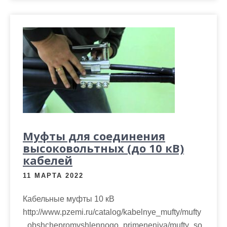
Муфты для соединения
высоковольтных (до 10 кВ)
кабелей
11 МАРТА 2022
Кабельные муфты 10 кВ
http://www.pzemi.ru/catalog/kabelnye_mufty/mufty
_obshchepromyshlennogo_primeneniya/mufty_so