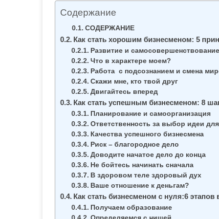
м
Содержание
о
СОДЕРЖАНИЕ
м
Как стать хорошим бизнесменом: 5 при
у
Развитие и самосовершенствовани
Что в характере моем?
Работа с подсознанием и смена ми
Скажи мне, кто твой друг
Двигайтесь вперед
Как стать успешным бизнесменом: 8 ша
Планирование и самоорганизация
Ответственность за выбор идеи для
Качества успешного бизнесмена
Риск – благородное дело
Доводите начатое дело до конца
Не бойтесь начинать сначала
В здоровом теле здоровый дух
Ваше отношение к деньгам?
Как стать бизнесменом с нуля:6 этапов 
Получаем образование
Определяемся с нишей