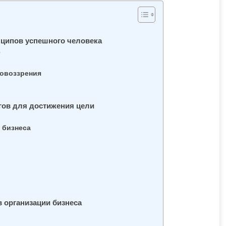
нципов успешного человека
е
ровоззрения
гов для достижения цели
 бизнеса
в организации бизнеса