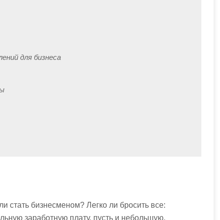
влений для бизнеса
ты
 ли стать бизнесменом? Легко ли бросить все:
ильную заработную плату, пусть и небольшую,