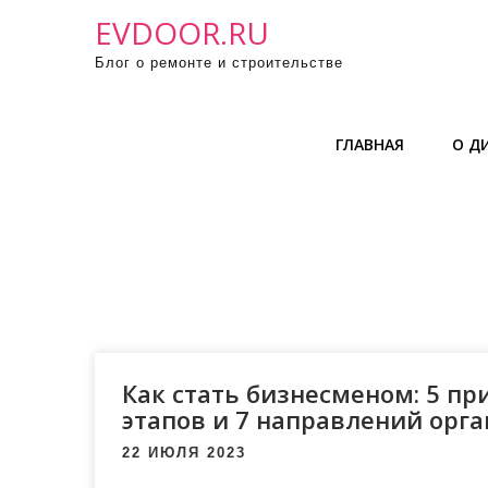
П
EVDOOR.RU
р
Блог о ремонте и строительстве
о
м
о
ГЛАВНАЯ
О Д
т
а
т
ь
к
с
о
д
е
Как стать бизнесменом: 5 при
р
этапов и 7 направлений орг
ж
22 ИЮЛЯ 2023
и