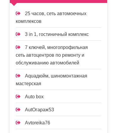
25 часов, сеть автомоечных
комплексов
3 in 1, гостиничный комплекс
7 ключей, многопрофильная
сеть автоцентров по ремонту и
обслуживанию автомобилей
Aquaдюйм, шиномонтажная
мастерская
Auto box
AutOгараж53
Avtoreika76