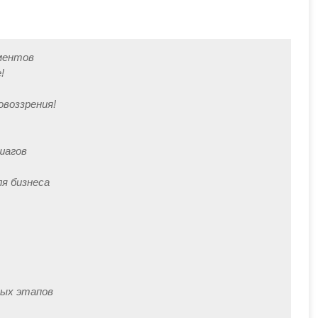
оментов
!
овоззрения!
шагов
я бизнеса
ных этапов