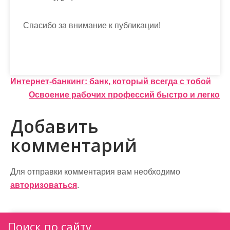
Спасибо за внимание к публикации!
Н
Интернет-банкинг: банк, который всегда с тобой
Освоение рабочих профессий быстро и легко
а
в
Добавить
и
комментарий
г
а
Для отправки комментария вам необходимо
авторизоваться
.
ц
и
Поиск по сайту