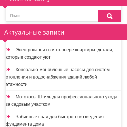
я
п
о
Актуальные записи
з
а
Электрокарниз в интерьере квартиры: детали,
п
которые создают уют
и
Консольно-моноблочные насосы для систем
с
отопления и водоснабжения зданий любой
я
этажности
м
Мотокосы Штиль для профессионального ухода
за садовым участком
Забивные сваи для быстрого возведения
фундамента дома