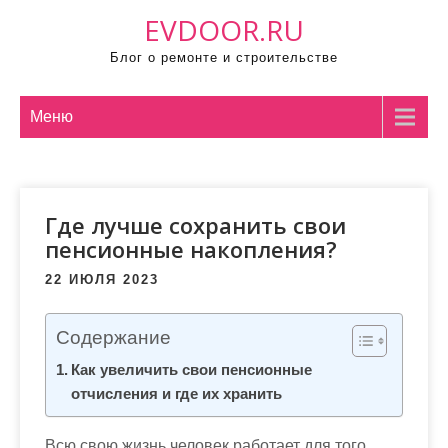
П
EVDOOR.RU
р
Блог о ремонте и строительстве
о
м
о
Меню
т
а
т
Где лучше сохранить свои
ь
пенсионные накопления?
к
с
22 ИЮЛЯ 2023
о
д
Содержание
е
Как увеличить свои пенсионные
р
отчисления и где их хранить
ж
и
Всю свою жизнь человек работает для того,