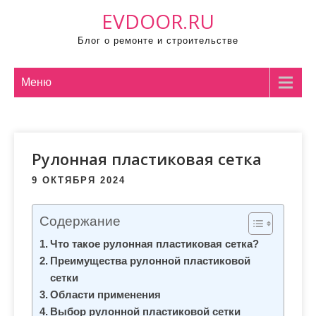
П
EVDOOR.RU
р
Блог о ремонте и строительстве
о
м
о
Меню
т
а
т
Рулонная пластиковая сетка
ь
к
9 ОКТЯБРЯ 2024
с
о
Содержание
д
Что такое рулонная пластиковая сетка?
е
Преимущества рулонной пластиковой
р
сетки
ж
Области применения
и
Выбор рулонной пластиковой сетки