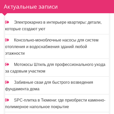
з
Актуальные записи
а
п
Электрокарниз в интерьере квартиры: детали,
и
которые создают уют
с
Консольно-моноблочные насосы для систем
я
отопления и водоснабжения зданий любой
этажности
м
Мотокосы Штиль для профессионального ухода
за садовым участком
Забивные сваи для быстрого возведения
фундамента дома
SPC-плитка в Тюмени: где приобрести каменно-
полимерное напольное покрытие