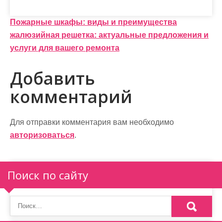
Н
Пожарные шкафы: виды и преимущества
жалюзийная решетка: актуальные предложения и
а
услуги для вашего ремонта
в
Добавить
и
комментарий
г
а
Для отправки комментария вам необходимо
ц
авторизоваться
.
и
я
Поиск по сайту
п
о