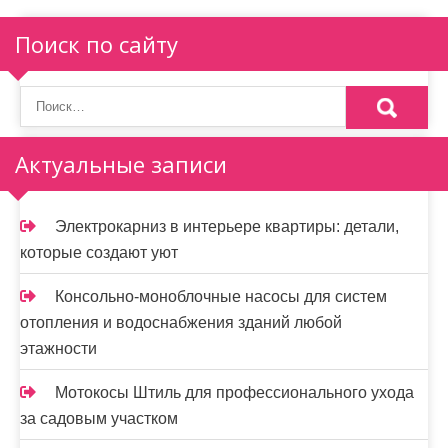
и
я
Поиск по сайту
п
о
з
Актуальные записи
а
п
Электрокарниз в интерьере квартиры: детали,
и
которые создают уют
с
Консольно-моноблочные насосы для систем
я
отопления и водоснабжения зданий любой
этажности
м
Мотокосы Штиль для профессионального ухода
за садовым участком