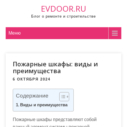
П
EVDOOR.RU
р
Блог о ремонте и строительстве
о
м
о
Меню
т
а
т
Пожарные шкафы: виды и
ь
преимущества
к
с
6 ОКТЯБРЯ 2024
о
д
Содержание
е
Виды и преимущества
р
ж
Пожарные шкафы представляют собой
и
важный элемент системы пожарной