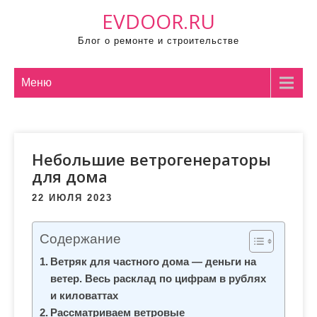
П
EVDOOR.RU
р
Блог о ремонте и строительстве
о
м
о
Меню
т
а
т
Небольшие ветрогенераторы
ь
для дома
к
с
22 ИЮЛЯ 2023
о
д
Содержание
е
Ветряк для частного дома — деньги на
р
ветер. Весь расклад по цифрам в рублях
ж
и киловаттах
и
Рассматриваем ветровые