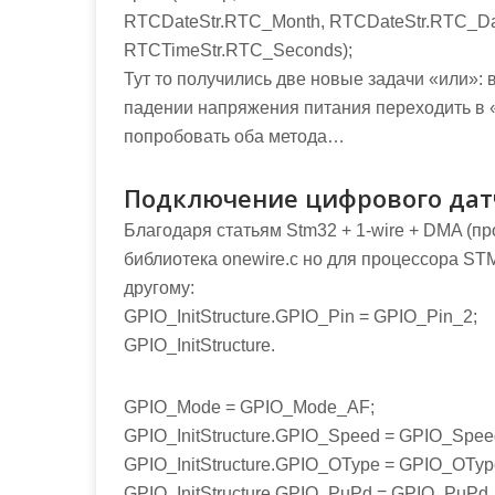
RTCDateStr.RTC_Month, RTCDateStr.RTC_Da
RTCTimeStr.RTC_Seconds);
Тут то получились две новые задачи «или»:
падении напряжения питания переходить в
попробовать оба метода…
Подключение цифрового дат
Благодаря статьям Stm32 + 1-wire + DMA (п
библиотека onewire.c но для процессора ST
другому:
GPIO_InitStructure.GPIO_Pin = GPIO_Pin_2;
GPIO_InitStructure.
GPIO_Mode = GPIO_Mode_AF;
GPIO_InitStructure.GPIO_Speed = GPIO_Spe
GPIO_InitStructure.GPIO_OType = GPIO_OTy
GPIO_InitStructure.GPIO_PuPd = GPIO_PuPd