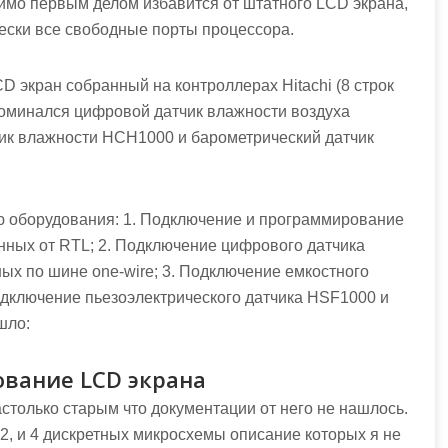
имо первым делом избавится от штатного LCD экрана,
ески все свободные порты процессора.
D экран собранный на контроллерах Hitachi (8 строк
поминался цифровой датчик влажности воздуха
чик влажности HCH1000 и барометрический датчик
ю оборудования: 1. Подключение и программирование
нных от RTL; 2. Подключение цифрового датчика
ых по шине one-wire; 3. Подключение емкостного
одключение пьезоэлектрического датчика HSF1000 и
шло:
вание LCD экрана
столько старым что документации от него не нашлось.
, и 4 дискретных микросхемы описание которых я не