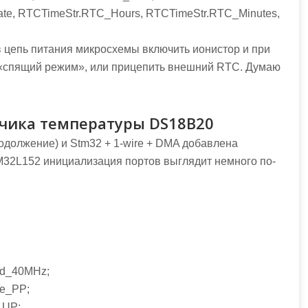
te, RTCTimeStr.RTC_Hours, RTCTimeStr.RTC_Minutes,
 в цепь питания микросхемы включить ионистор и при
 «спящий режим», или прицепить внешний RTC. Думаю
чика температуры DS18B20
родолжение) и Stm32 + 1-wire + DMA добавлена
M32L152 инициализация портов выглядит немного по-
ed_40MHz;
pe_PP;
_UP;