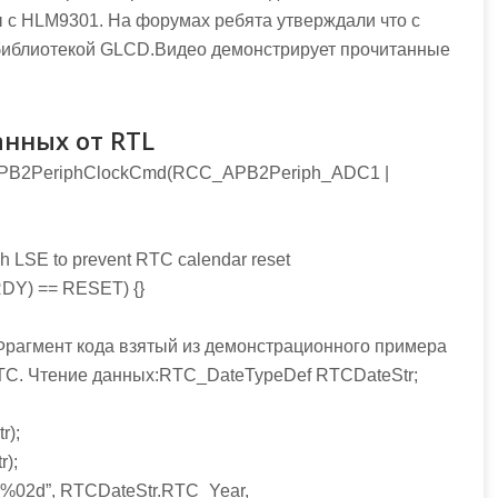
 с HLM9301. На форумах ребята утверждали что с
й библиотекой GLCD.Видео демонстрирует прочитанные
нных от RTL
APB2PeriphClockCmd(RCC_APB2Periph_ADC1 |
LSE to prevent RTC calendar reset
DY) == RESET) {}
Фрагмент кода взятый из демонстрационного примера
RTC. Чтение данных:RTC_DateTypeDef RTCDateStr;
r);
);
:%02d”, RTCDateStr.RTC_Year,