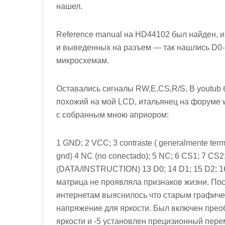
нашел.
Reference manual на HD44102 был найден, 
и выведенных на разъем — так нашлись D0-
микросхемам.
Оставались сигналы RW,E,CS,R/S, В youtub
похожий на мой LCD, итальянец на форуме w
с собранным мною априором:
1 GND; 2 VCC; 3 contraste ( generalmente term
gnd) 4 NC (no conectado); 5 NC; 6 CS1; 7 CS2
(DATA/INSTRUCTION) 13 D0; 14 D1; 15 D2; 16
матрица не проявляла признаков жизни. Пос
интернетам выяснилось что старым графич
напряжение для яркости. Был включен пре
яркости и -5 установлен прецизионный пер