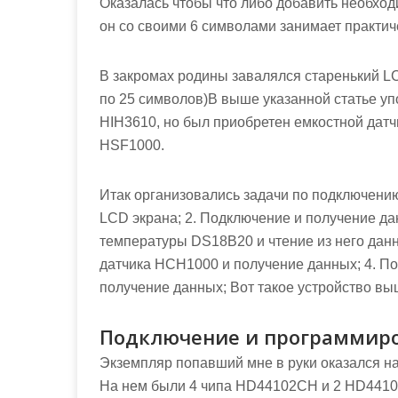
Оказалась чтобы что либо добавить необход
он со своими 6 символами занимает практич
В закромах родины завалялся старенький LC
по 25 символов)В выше указанной статье у
HIH3610, но был приобретен емкостной дат
HSF1000.
Итак организовались задачи по подключени
LCD экрана; 2. Подключение и получение да
температуры DS18B20 и чтение из него данн
датчика HCH1000 и получение данных; 4. П
получение данных; Вот такое устройство вы
Подключение и программиро
Экземпляр попавший мне в руки оказался на
На нем были 4 чипа HD44102CH и 2 HD44102