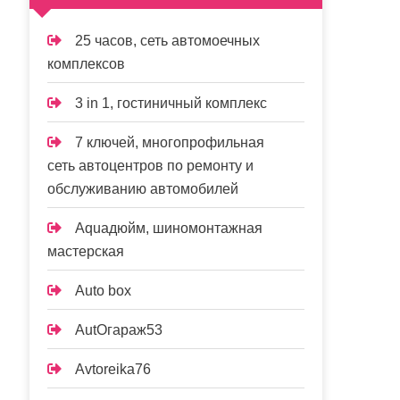
25 часов, сеть автомоечных
комплексов
3 in 1, гостиничный комплекс
7 ключей, многопрофильная
сеть автоцентров по ремонту и
обслуживанию автомобилей
Aquaдюйм, шиномонтажная
мастерская
Auto box
AutOгараж53
Avtoreika76