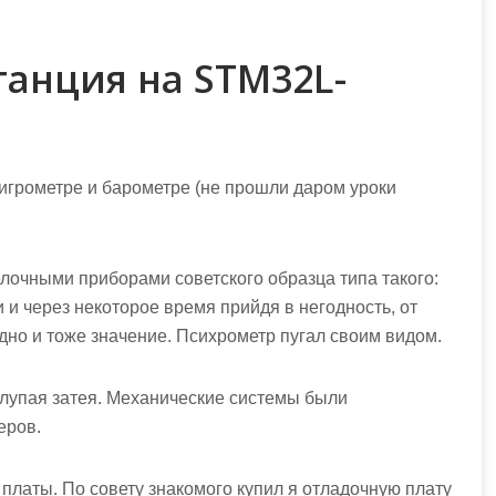
анция на STM32L-
гигрометре и барометре (не прошли даром уроки
лочными приборами советского образца типа такого:
 и через некоторое время прийдя в негодность, от
дно и тоже значение. Психрометр пугал своим видом.
глупая затея. Механические системы были
еров.
латы. По совету знакомого купил я отладочную плату