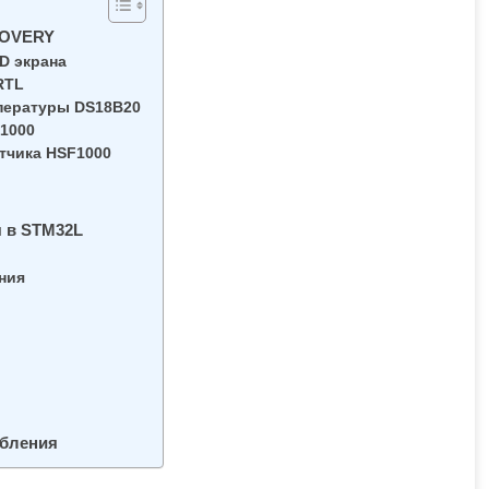
COVERY
D экрана
RTL
пературы DS18B20
1000
тчика HSF1000
 в STM32L
ния
ебления