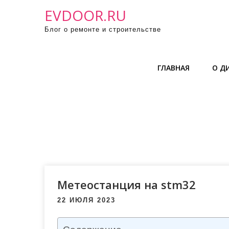
П
EVDOOR.RU
р
Блог о ремонте и строительстве
о
м
о
ГЛАВНАЯ
О Д
т
а
т
ь
к
с
о
д
е
Метеостанция на stm32
р
22 ИЮЛЯ 2023
ж
и