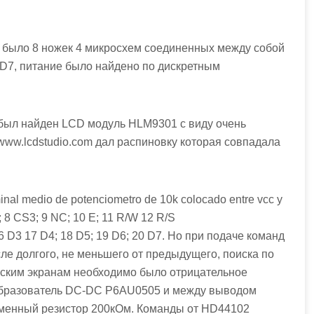
и было 8 ножек 4 микросхем соединенных между собой
D7, питание было найдено по дискретным
 был найден LCD модуль HLM9301 с виду очень
ww.lcdstudio.com дал распиновку которая совпадала
inal medio de potenciometro de 10k colocado entre vcc y
; 8 CS3; 9 NC; 10 E; 11 R/W 12 R/S
 D3 17 D4; 18 D5; 19 D6; 20 D7. Но при подаче команд
ле долгого, не меньшего от предыдущего, поиска по
еским экранам необходимо было отрицательное
образователь DC-DC P6AU0505 и между выводом
еменный резистор 200кОм. Команды от HD44102