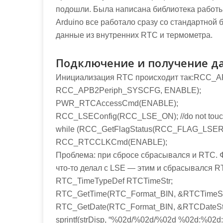
подошли. Была написана библиотека работы
Arduino все работало сразу со стандартно
данные из внутренних RTC и термометра.
Подключение и получение да
Инициализация RTC происходит так:RCC_
RCC_APB2Periph_SYSCFG, ENABLE);
PWR_RTCAccessCmd(ENABLE);
RCC_LSEConfig(RCC_LSE_ON); //do not touch 
while (RCC_GetFlagStatus(RCC_FLAG_LSER
RCC_RTCCLKCmd(ENABLE);
Проблема: при сбросе сбрасывался и RTC. 
что-то делал с LSE — этим и сбрасывался 
RTC_TimeTypeDef RTCTimeStr;
RTC_GetTime(RTC_Format_BIN, &RTCTimeSt
RTC_GetDate(RTC_Format_BIN, &RTCDateStr
sprintf(strDisp, “%02d/%02d/%02d %02d:%02d