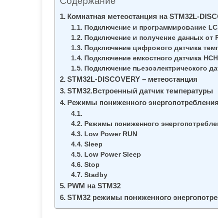
Содержание
м
о
Комнатная метеостанция на STM32L-DIS
Подключение и программирование LC
м
Подключение и получение данных от 
у
Подключение цифрового датчика тем
Подключение емкостного датчика HCH
Подключение пьезоэлектрического да
STM32L-DISCOVERY – метеостанция
STM32.Встроенный датчик температуры
Режимы пониженного энергопотребления
Режимы пониженного энергопотребле
Low Power RUN
Sleep
Low Power Sleep
Stop
Stadby
PWM на STM32
STM32 режимы пониженного энергопотр