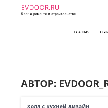
П
EVDOOR.RU
р
Блог о ремонте и строительстве
о
м
о
ГЛАВНАЯ
О Д
т
а
т
ь
к
с
о
д
АВТОР:
EVDOOR_
е
р
ж
и
Холл с кухней дизайн