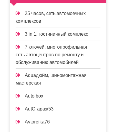
25 часов, сеть автомоечных
комплексов
3 in 1, гостиничный комплекс
7 ключей, многопрофильная
сеть автоцентров по ремонту и
обслуживанию автомобилей
Aquaдюйм, шиномонтажная
мастерская
Auto box
AutOгараж53
Avtoreika76