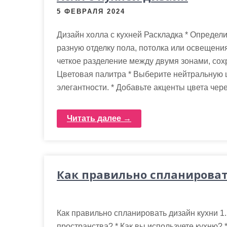
м
5 ФЕВРАЛЯ 2024
о
м
Дизайн холла с кухней Раскладка * Определи
у
разную отделку пола, потолка или освещения
четкое разделение между двумя зонами, сох
Цветовая палитра * Выберите нейтральную 
элегантности. * Добавьте акценты цвета чер
Читать далее →
Как правильно спланироват
Как правильно спланировать дизайн кухни 1
пространства? * Как вы используете кухню?