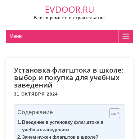
П
EVDOOR.RU
р
Блог о ремонте и строительстве
о
м
о
Меню
т
а
т
Установка флагштока в школе:
ь
выбор и покупка для учебных
к
заведений
с
о
31 ОКТЯБРЯ 2024
д
е
Содержание
р
Введение в установку флагштока в
ж
учебных заведениях
и
Зачем нужен флагшток в школе?