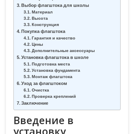
м
Выбор флагштока для школы
о
Материал
м
Высота
Конструкция
у
Покупка флагштока
Гарантия и качество
Цены
Дополнительные аксессуары
Установка флагштока в школе
Подготовка места
Установка фундамента
Монтаж флагштока
Уход за флагштоком
Очистка
Проверка креплений
Заключение
Введение в
установку