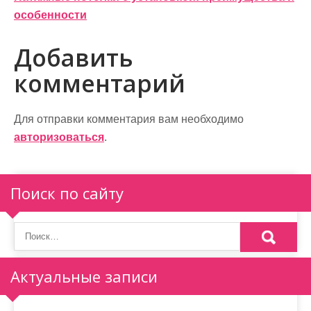
в
особенности
и
Добавить
г
комментарий
а
ц
Для отправки комментария вам необходимо
и
авторизоваться
.
я
п
Поиск по сайту
о
з
а
Актуальные записи
п