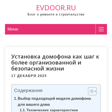
П
EVDOOR.RU
р
Блог о ремонте и строительстве
о
м
о
Меню
т
а
т
Установка домофона как шаг к
ь
более организованной и
к
безопасной жизни
с
о
17 ДЕКАБРЯ 2025
д
е
Содержание
р
Выбор подходящей модели домофона
ж
для вашего дома
и
Технические характеристики