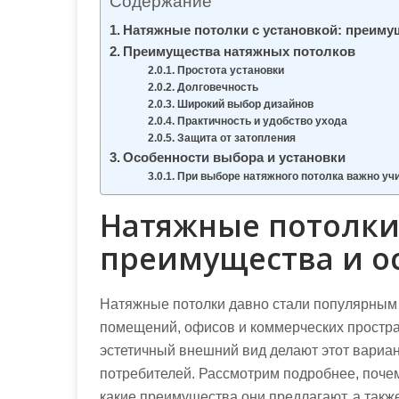
Содержание
м
о
Натяжные потолки с установкой: преиму
Преимущества натяжных потолков
м
Простота установки
у
Долговечность
Широкий выбор дизайнов
Практичность и удобство ухода
Защита от затопления
Особенности выбора и установки
При выборе натяжного потолка важно уч
Натяжные потолки 
преимущества и о
Натяжные потолки давно стали популярны
помещений, офисов и коммерческих простран
эстетичный внешний вид делают этот вариа
потребителей. Рассмотрим подробнее, поче
какие преимущества они предлагают, а такж