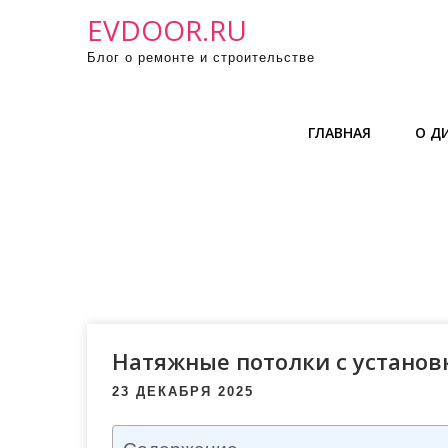
П
EVDOOR.RU
р
Блог о ремонте и строительстве
о
м
о
ГЛАВНАЯ
О Д
т
а
т
ь
к
с
о
д
е
Натяжные потолки с установ
р
23 ДЕКАБРЯ 2025
ж
и