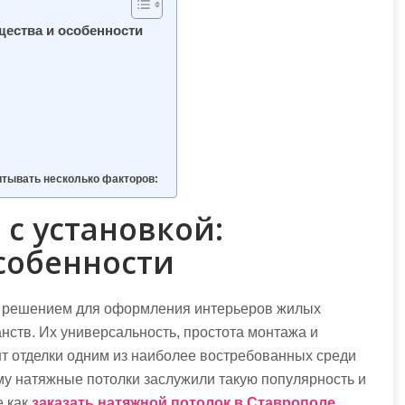
щества и особенности
итывать несколько факторов:
с установкой:
собенности
м решением для оформления интерьеров жилых
ств. Их универсальность, простота монтажа и
нт отделки одним из наиболее востребованных среди
му натяжные потолки заслужили такую популярность и
е как
заказать натяжной потолок в Ставрополе
.