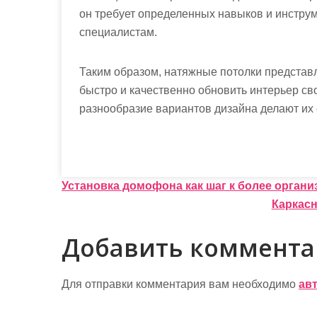
он требует определенных навыков и инструм
специалистам.
Таким образом, натяжные потолки представл
быстро и качественно обновить интерьер св
разнообразие вариантов дизайна делают и
Н
Установка домофона как шаг к более орган
Каркасн
а
в
Добавить коммент
и
г
Для отправки комментария вам необходимо
ав