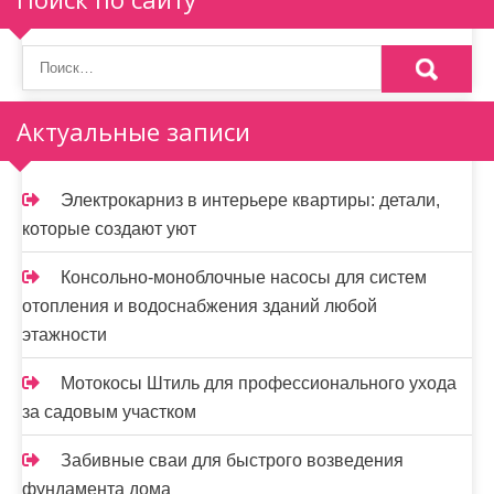
п
о
з
а
Актуальные записи
п
и
Электрокарниз в интерьере квартиры: детали,
которые создают уют
с
я
Консольно-моноблочные насосы для систем
отопления и водоснабжения зданий любой
м
этажности
Мотокосы Штиль для профессионального ухода
за садовым участком
Забивные сваи для быстрого возведения
фундамента дома