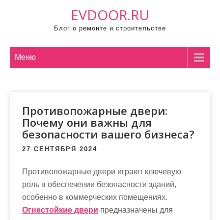
П
EVDOOR.RU
р
Блог о ремонте и строительстве
о
м
о
Меню
т
а
т
Противопожарные двери:
ь
Почему они важны для
к
безопасности вашего бизнеса?
с
о
27 СЕНТЯБРЯ 2024
д
Противопожарные двери играют ключевую
е
роль в обеспечении безопасности зданий,
р
особенно в коммерческих помещениях.
ж
Огнестойкие двери
предназначены для
и