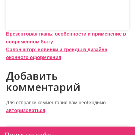
Н
Брезентовая ткань: особенности и применение в
современном быту
а
Салон штор: новинки и тренды в дизайне
в
оконного оформления
и
Добавить
г
комментарий
а
ц
Для отправки комментария вам необходимо
и
авторизоваться
.
я
Поиск по сайту