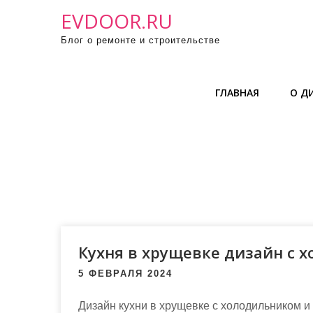
П
EVDOOR.RU
р
Блог о ремонте и строительстве
о
м
о
ГЛАВНАЯ
О Д
т
а
т
ь
к
с
о
д
е
Кухня в хрущевке дизайн с 
р
5 ФЕВРАЛЯ 2024
ж
и
Дизайн кухни в хрущевке с холодильником и