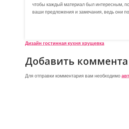
чтобы каждый материал был интересным, п
ваши предложения и замечания, ведь они по
Н
Дизайн гостинная кухня хрущевка
а
Добавить коммент
в
и
Для отправки комментария вам необходимо
ав
г
а
ц
и