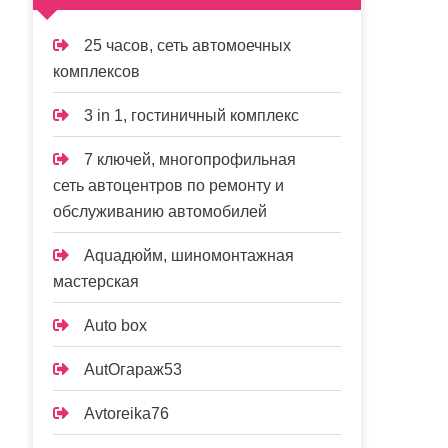
25 часов, сеть автомоечных
комплексов
3 in 1, гостиничный комплекс
7 ключей, многопрофильная
сеть автоцентров по ремонту и
обслуживанию автомобилей
Aquaдюйм, шиномонтажная
мастерская
Auto box
AutOгараж53
Avtoreika76