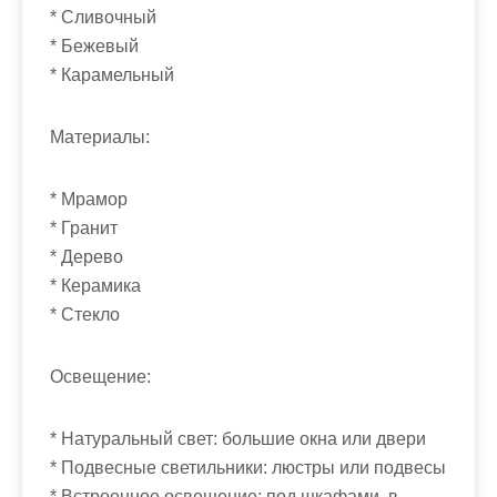
м
* Сливочный
о
* Бежевый
м
* Карамельный
у
Материалы:
* Мрамор
* Гранит
* Дерево
* Керамика
* Стекло
Освещение:
* Натуральный свет: большие окна или двери
* Подвесные светильники: люстры или подвесы
* Встроенное освещение: под шкафами, в