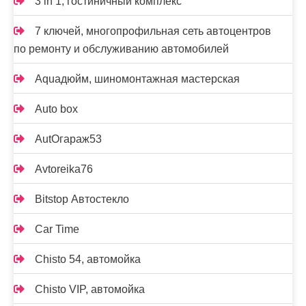
3 in 1, гостиничный комплекс
7 ключей, многопрофильная сеть автоцентров
по ремонту и обслуживанию автомобилей
Aquaдюйм, шиномонтажная мастерская
Auto box
AutOгараж53
Avtoreika76
Bitstop Автостекло
Car Time
Chisto 54, автомойка
Chisto VIP, автомойка