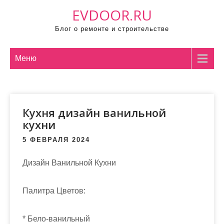
П
EVDOOR.RU
р
Блог о ремонте и строительстве
о
м
о
Меню
т
а
т
Кухня дизайн ванильной
ь
кухни
к
с
5 ФЕВРАЛЯ 2024
о
д
Дизайн Ванильной Кухни
е
р
Палитра Цветов:
ж
и
* Бело-ванильный