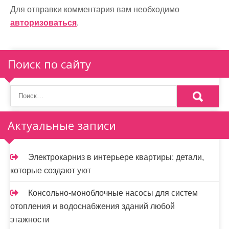
а
Для отправки комментария вам необходимо
авторизоваться
.
ц
и
Поиск по сайту
я
п
о
Актуальные записи
з
а
Электрокарниз в интерьере квартиры: детали,
п
которые создают уют
и
Консольно-моноблочные насосы для систем
с
отопления и водоснабжения зданий любой
я
этажности