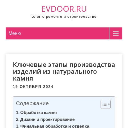
П
EVDOOR.RU
р
Блог о ремонте и строительстве
о
м
о
Меню
т
а
т
Ключевые этапы производства
ь
изделий из натурального
к
камня
с
о
19 ОКТЯБРЯ 2024
д
е
Содержание
р
Обработка камня
ж
Дизайн и проектирование
и
Финальная обработка и отделка