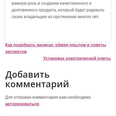
важную роль в создании качественного и
долговечного продукта, который будет радовать
своих владельцев на протяжении многих лет.
Н
Как подобрать жалюзи: обмен опытом и советы
экспертов
а
Установка электрической плиты
в
Добавить
и
комментарий
г
а
Для отправки комментария вам необходимо
ц
авторизоваться
.
и