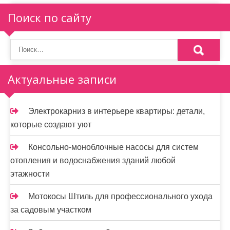
я
Поиск по сайту
п
о
з
Актуальные записи
а
п
Электрокарниз в интерьере квартиры: детали,
и
которые создают уют
с
Консольно-моноблочные насосы для систем
я
отопления и водоснабжения зданий любой
этажности
м
Мотокосы Штиль для профессионального ухода
за садовым участком