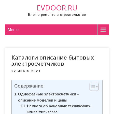
П
EVDOOR.RU
р
Блог о ремонте и строительстве
о
м
о
Меню
т
а
т
Каталоги описание бытовых
ь
электросчетчиков
к
с
22 ИЮЛЯ 2023
о
д
Содержание
е
Однофазные электросчетчики –
р
описание моделей и цены
ж
Немного об основных технических
и
характеристиках