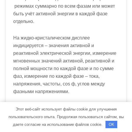
режимах суммарно по всем фазам или может
быть учёт активной энергии в каждой фазе
отдельно.
На жидко-кристалическом дисплее
индицируется – значения активной и
реактивной электрической энергии, измерение
мгновенных значений активной, реактивной и
полной мощности по каждой фазе и по сумме
фаз, измерение по каждой фазе – тока,
напряжения, частоты, cos ф, углов между
фазными напряжениями.
Поддерживает передачу результатов
Этот веб-сайт использует файлы cookie для улучшения
измерений потребленной энергии по силовой
пользовательского опыта. Продолжая пользоваться сайтом, вы
сети, по интерфейсам – CAN, RS-485 может
даете согласие на использование файлов cookie.
OK
передаваться вся доступная информация.