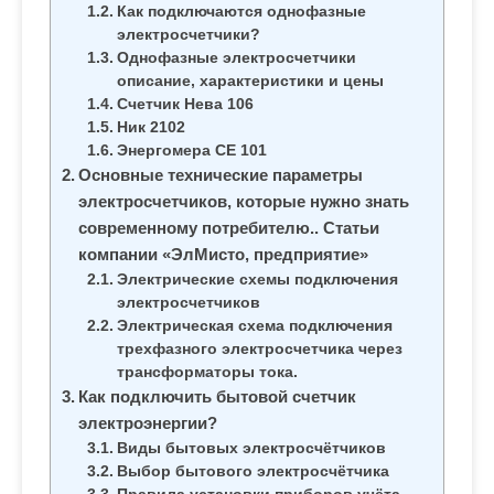
м
Как подключаются однофазные
о
электросчетчики?
Однофазные электросчетчики
м
описание, характеристики и цены
у
Счетчик Нева 106
Ник 2102
Энергомера СЕ 101
Основные технические параметры
электросчетчиков, которые нужно знать
современному потребителю.. Статьи
компании «ЭлМисто, предприятие»
Электрические схемы подключения
электросчетчиков
Электрическая схема подключения
трехфазного электросчетчика через
трансформаторы тока.
Как подключить бытовой счетчик
электроэнергии?
Виды бытовых электросчётчиков
Выбор бытового электросчётчика