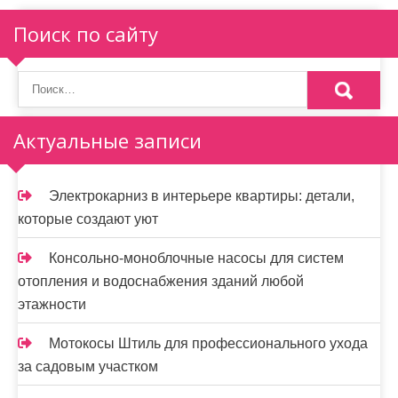
я
п
Поиск по сайту
о
з
а
Актуальные записи
п
и
Электрокарниз в интерьере квартиры: детали,
которые создают уют
с
я
Консольно-моноблочные насосы для систем
отопления и водоснабжения зданий любой
м
этажности
Мотокосы Штиль для профессионального ухода
за садовым участком