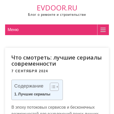
П
EVDOOR.RU
р
Блог о ремонте и строительстве
о
м
о
Меню
т
а
т
Что смотреть: лучшие сериалы
ь
современности
к
с
7 СЕНТЯБРЯ 2024
о
д
Содержание
е
Лучшие сериалы
р
ж
В эпоху потоковых сервисов и бесконечных
и
возможностей для развлечений поиск лучших