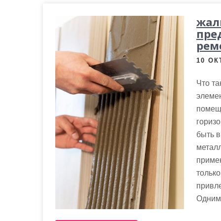
жал
пре
рем
10 ОК
Что т
элемен
помеще
горизо
быть в
металл
примен
только
привл
Одним 