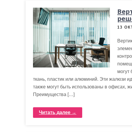
Вер
реш
13 ОК
Верти
элемен
контро
помеще
могут 
ткань, пластик или алюминий. Эти жалюзи и
также могут быть использованы в офисах, 
Преимущества […]
Читать далее →