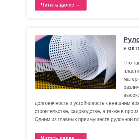
Читать далее →
Рул
9 ОКТ
Что та
пласти
матер
различ
высоко
долговечность и устойчивость к внешним во
строительстве, садоводстве, а также в про
Одним из главных преимуществ рулонной пла
Читать далее →