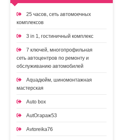
25 часов, сеть автомоечных
комплексов
3 in 1, гостиничный комплекс
7 ключей, многопрофильная
сеть автоцентров по ремонту и
обслуживанию автомобилей
Aquaдюйм, шиномонтажная
мастерская
Auto box
AutOгараж53
Avtoreika76