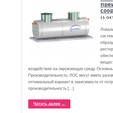
м
пре
о
соо
м
15 ОК
у
Локал
систем
образу
рестор
обесп
вещест
воздействие на окружающую среду. Основны
Производительность: ЛОС могут иметь разли
оптимальный вариант в зависимости от пот
производительность […]
Читать далее →