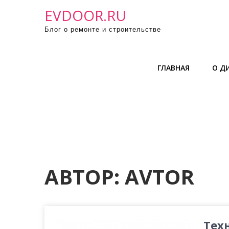
П
EVDOOR.RU
р
Блог о ремонте и строительстве
о
м
о
ГЛАВНАЯ
О Д
т
а
т
ь
к
с
о
д
АВТОР:
AVTOR
е
р
ж
и
Тех