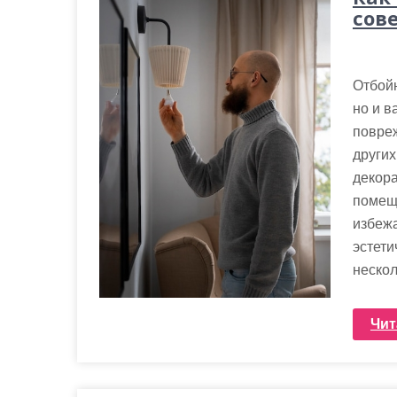
сов
Отбойн
но и в
повре
других
декор
помещ
избежа
эстети
нескол
Чит