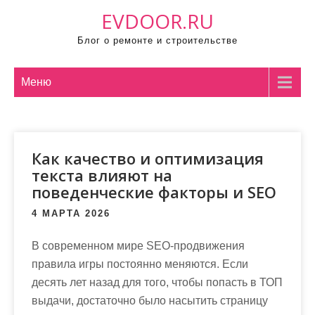
П
EVDOOR.RU
р
Блог о ремонте и строительстве
о
м
о
Меню
т
а
т
Как качество и оптимизация
ь
текста влияют на
к
поведенческие факторы и SEO
с
о
4 МАРТА 2026
д
В современном мире SEO-продвижения
е
правила игры постоянно меняются. Если
р
десять лет назад для того, чтобы попасть в ТОП
ж
выдачи, достаточно было насытить страницу
и