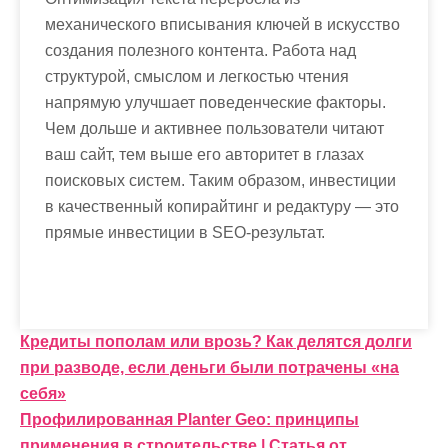
механического вписывания ключей в искусство
создания полезного контента. Работа над
структурой, смыслом и легкостью чтения
напрямую улучшает поведенческие факторы.
Чем дольше и активнее пользователи читают
ваш сайт, тем выше его авторитет в глазах
поисковых систем. Таким образом, инвестиции
в качественный копирайтинг и редактуру — это
прямые инвестиции в SEO-результат.
Н
Кредиты пополам или врозь? Как делятся долги
при разводе, если деньги были потрачены «на
а
себя»
в
Профилированная Planter Geo: принципы
применения в строительстве | Статья от