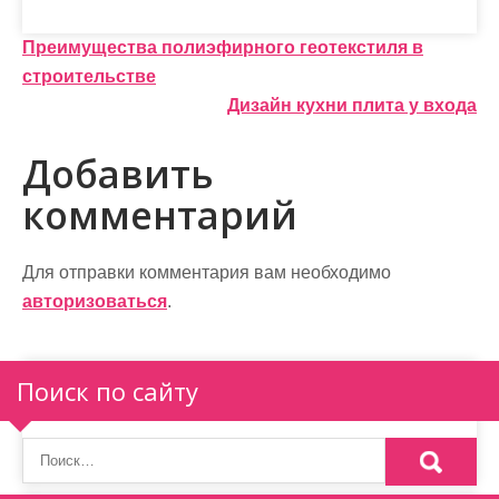
Н
Преимущества полиэфирного геотекстиля в
строительстве
а
Дизайн кухни плита у входа
в
Добавить
и
комментарий
г
а
Для отправки комментария вам необходимо
ц
авторизоваться
.
и
я
Поиск по сайту
п
о