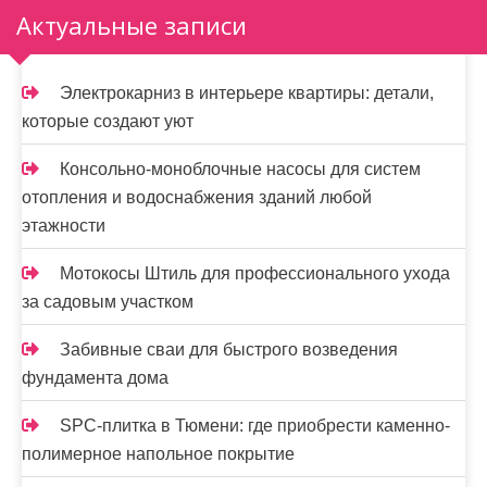
з
Актуальные записи
а
п
Электрокарниз в интерьере квартиры: детали,
и
которые создают уют
с
Консольно-моноблочные насосы для систем
я
отопления и водоснабжения зданий любой
этажности
м
Мотокосы Штиль для профессионального ухода
за садовым участком
Забивные сваи для быстрого возведения
фундамента дома
SPC-плитка в Тюмени: где приобрести каменно-
полимерное напольное покрытие