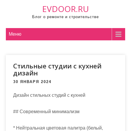
П
EVDOOR.RU
р
Блог о ремонте и строительстве
о
м
о
Меню
т
а
т
Стильные студии с кухней
ь
дизайн
к
с
30 ЯНВАРЯ 2024
о
д
Дизайн стильных студий с кухней
е
р
## Современный минимализм
ж
и
* Нейтральная цветовая палитра (белый,