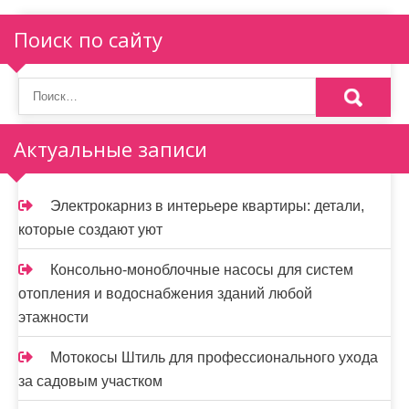
я
Поиск по сайту
п
о
з
Актуальные записи
а
п
Электрокарниз в интерьере квартиры: детали,
и
которые создают уют
с
Консольно-моноблочные насосы для систем
я
отопления и водоснабжения зданий любой
этажности
м
Мотокосы Штиль для профессионального ухода
за садовым участком