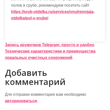
полов в срубе, рекомендуем посетить сайт
https://srub-otdelka.ru/services/vnutrennjaja-
otdelka/pol-v-srube/
.
Н
Запись кружочков Telegram: просто и удобно
Технические характеристики и преимущества
а
локальных очистных сооружений
в
Добавить
и
комментарий
г
а
Для отправки комментария вам необходимо
ц
авторизоваться
.
и