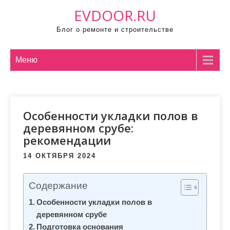
П
EVDOOR.RU
р
Блог о ремонте и строительстве
о
м
о
Меню
т
а
т
Особенности укладки полов в
ь
деревянном срубе:
к
рекомендации
с
о
14 ОКТЯБРЯ 2024
д
е
Содержание
р
Особенности укладки полов в
ж
деревянном срубе
и
Подготовка основания