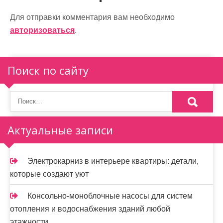
г
а
Для отправки комментария вам необходимо
авторизоваться
.
ц
и
Поиск по сайту
я
п
о
Актуальные записи
з
а
Электрокарниз в интерьере квартиры: детали,
п
которые создают уют
и
Консольно-моноблочные насосы для систем
с
отопления и водоснабжения зданий любой
этажности