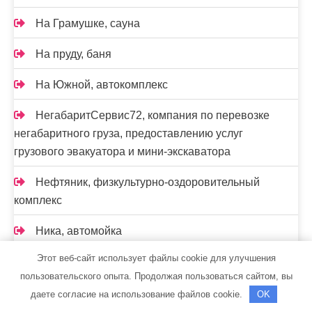
На Грамушке, сауна
На пруду, баня
На Южной, автокомплекс
НегабаритСервис72, компания по перевозке
негабаритного груза, предоставлению услуг
грузового эвакуатора и мини-экскаватора
Нефтяник, физкультурно-оздоровительный
комплекс
Ника, автомойка
Этот веб-сайт использует файлы cookie для улучшения
Одиссей, грузовая автомойка
пользовательского опыта. Продолжая пользоваться сайтом, вы
Околица, база отдыха
даете согласие на использование файлов cookie.
OK