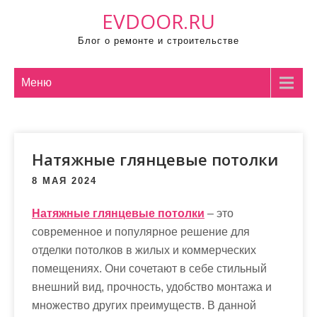
П
EVDOOR.RU
р
Блог о ремонте и строительстве
о
м
о
Меню
т
а
т
Натяжные глянцевые потолки
ь
к
8 МАЯ 2024
с
о
Натяжные глянцевые потолки
– это
д
современное и популярное решение для
е
отделки потолков в жилых и коммерческих
р
помещениях. Они сочетают в себе стильный
ж
внешний вид, прочность, удобство монтажа и
и
множество других преимуществ. В данной