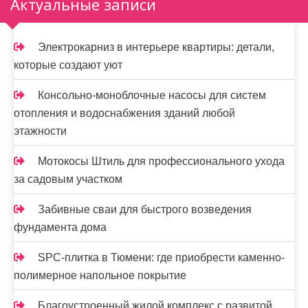
а
Актуальные записи
п
и
Электрокарниз в интерьере квартиры: детали,
которые создают уют
с
я
Консольно-моноблочные насосы для систем
отопления и водоснабжения зданий любой
м
этажности
Мотокосы Штиль для профессионального ухода
за садовым участком
Забивные сваи для быстрого возведения
фундамента дома
SPC-плитка в Тюмени: где приобрести каменно-
полимерное напольное покрытие
Благоустроенный жилой комплекс с развитой