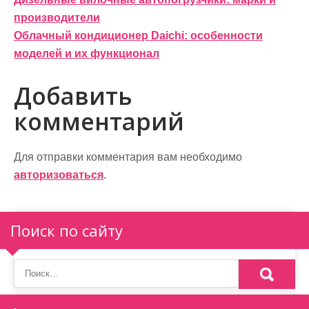
Н
производители
а
Облачный кондиционер Daichi: особенности
в
моделей и их функционал
и
Добавить
г
комментарий
а
ц
Для отправки комментария вам необходимо
и
авторизоваться
.
я
п
Поиск по сайту
о
з