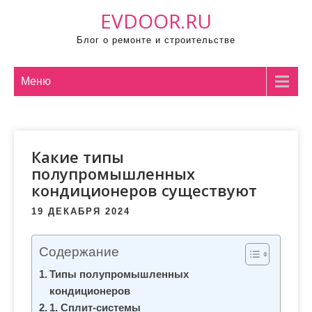
П
EVDOOR.RU
р
Блог о ремонте и строительстве
о
м
о
Меню
т
а
т
Какие типы
ь
полупромышленных
к
кондиционеров существуют
с
о
19 ДЕКАБРЯ 2024
д
е
Содержание
р
Типы полупромышленных
ж
кондиционеров
и
1. Сплит-системы