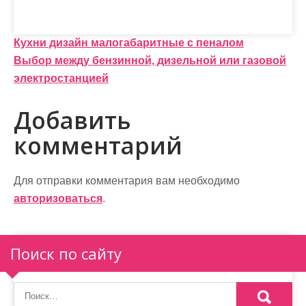
Н
Кухни дизайн малогабаритные с пеналом
Выбор между бензинной, дизельной или газовой
а
электростанцией
в
Добавить
и
комментарий
г
а
Для отправки комментария вам необходимо
ц
авторизоваться
.
и
я
Поиск по сайту
п
о