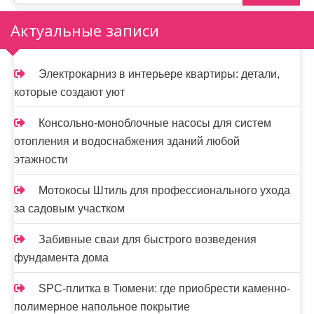
з
Актуальные записи
а
п
Электрокарниз в интерьере квартиры: детали,
и
которые создают уют
с
Консольно-моноблочные насосы для систем
я
отопления и водоснабжения зданий любой
этажности
м
Мотокосы Штиль для профессионального ухода
за садовым участком
Забивные сваи для быстрого возведения
фундамента дома
SPC-плитка в Тюмени: где приобрести каменно-
полимерное напольное покрытие