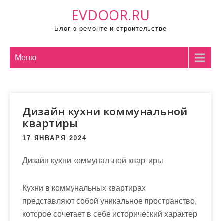
П
EVDOOR.RU
р
Блог о ремонте и строительстве
о
м
о
Меню
т
а
т
Дизайн кухни коммунальной
ь
квартиры
к
с
17 ЯНВАРЯ 2024
о
д
Дизайн кухни коммунальной квартиры
е
р
Кухни в коммунальных квартирах
ж
представляют собой уникальное пространство,
и
которое сочетает в себе исторический характер