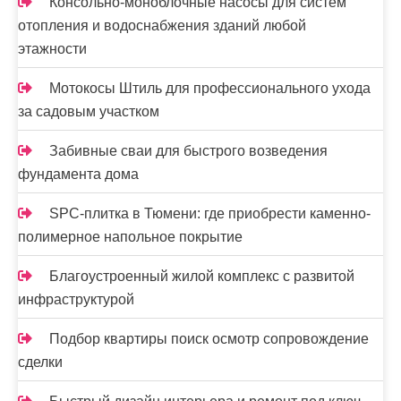
з
Консольно-моноблочные насосы для систем
отопления и водоснабжения зданий любой
а
этажности
п
Мотокосы Штиль для профессионального ухода
и
за садовым участком
с
Забивные сваи для быстрого возведения
е
фундамента дома
й
SPC-плитка в Тюмени: где приобрести каменно-
полимерное напольное покрытие
Благоустроенный жилой комплекс с развитой
инфраструктурой
Подбор квартиры поиск осмотр сопровождение
сделки